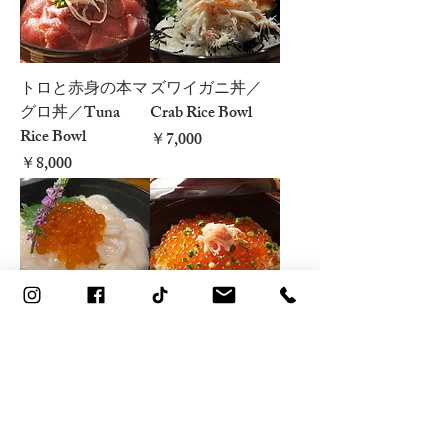
トロと赤身の本マ
ズワイガニ丼／
グロ丼／Tuna
Crab Rice Bowl
Rice Bowl
価格
￥7,000
価格
￥8,000
帆立丼／Hokkaido
イクラ丼／
Scallop Rice Bowl
Hokkaido Salmon
Roe Rice Bowl
価格
￥6,000
価格
￥7,000
人気商品