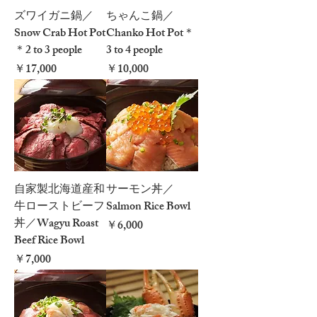
ズワイガニ鍋／
ちゃんこ鍋／
Snow Crab Hot Pot
Chanko Hot Pot＊
＊2 to 3 people
3 to 4 people
価格
価格
￥17,000
￥10,000
自家製北海道産和
サーモン丼／
牛ローストビーフ
Salmon Rice Bowl
丼／Wagyu Roast
価格
￥6,000
Beef Rice Bowl
価格
￥7,000